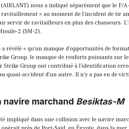
c (AIRLANT) nous a indiqué séparément que le F/A
e ravitaillement » au moment de l’incident de tir 
r servir de ravitailleurs en plus des chasseurs. L
issile-2 (SM-2).
 a révélé « qu'un manque d'opportunités de format
rike Group, le manque de renforts puissants sur l
 Strike Group ont contribué à l'identification err
au quasi-accident d'un autre. Il n’y a pas eu de vic
un navire marchand
Besiktas-M
té impliqué dans une collision avec le navire ma
il opérait près de Port-Saïd, en Égypte, dans la me