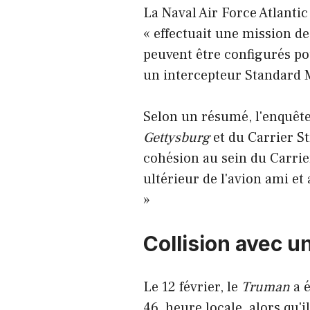
La Naval Air Force Atlanti
« effectuait une mission d
peuvent être configurés pou
un intercepteur Standard M
Selon un résumé, l'enquête
Gettysburg
et du Carrier St
cohésion au sein du Carrier
ultérieur de l'avion ami et 
»
Collision avec 
Le 12 février, le
Truman
a é
46, heure locale, alors qu'