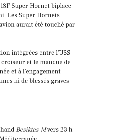
-18F Super Hornet biplace
ami. Les Super Hornets
'avion aurait été touché par
ion intégrées entre l'USS
e croiseur et le manque de
onée et à l'engagement
times ni de blessés graves.
rchand
Besiktas-M
vers 23 h
r Méditerranée.