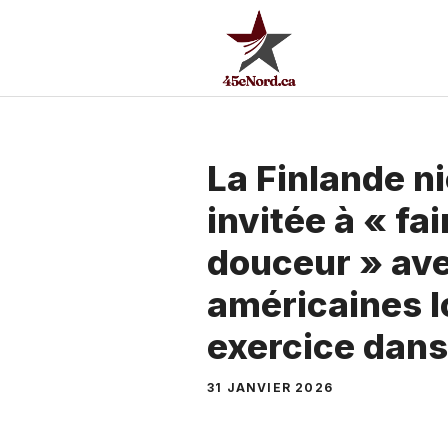
Aller
au
contenu
La Finlande ni
invitée à « fa
douceur » ave
américaines l
exercice dans
31 JANVIER 2026