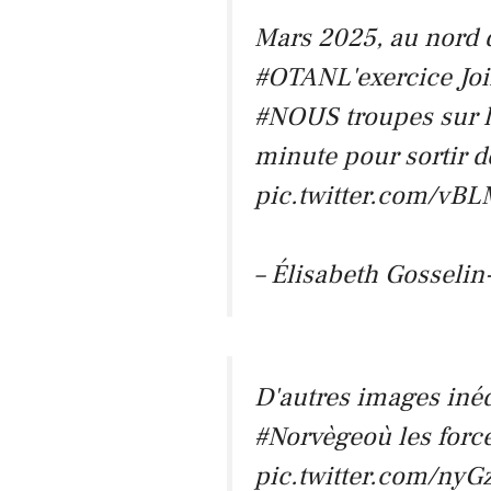
Mars 2025, au nord d
#OTAN
L'exercice Jo
#NOUS
troupes sur l
minute pour sortir d
pic.twitter.com/v
– Élisabeth Gosseli
D'autres images inéd
#Norvège
où les for
pic.twitter.com/ny