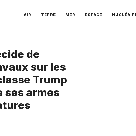
AIR
TERRE
MER
ESPACE
NUCLÉAIR
écide de
avaux sur les
classe Trump
e ses armes
atures