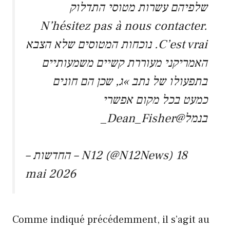
שלפיהם עשרות מטוסי התדלוק
N’hésitez pas à nous contacter.
C’est vrai. נוכחות המטוסים שלא הצבא
האמריקני מעוררת קשיים משמעותיים
בתפעולו של נתב »ג, שכן הם חונים
כמעט בכל מקום אפשרי
@Dean_Fisher_
בנמל
– החדשות – N12 (@N12News)
18
mai 2026
Comme indiqué précédemment, il s’agit au