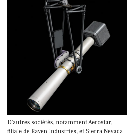
D’autres sociétés, notamment Aerostar,
filiale de Raven Industries, et Sierra Nevada