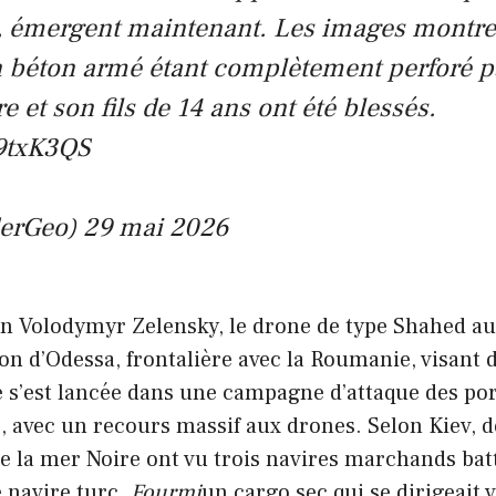
, émergent maintenant. Les images montre
n béton armé étant complètement perforé pa
 et son fils de 14 ans ont été blessés.
q9txK3QS
derGeo) 29 mai 2026
en Volodymyr Zelensky, le drone de type Shahed au
on d’Odessa, frontalière avec la Roumanie, visant 
e s’est lancée dans une campagne d’attaque des por
e, avec un recours massif aux drones. Selon Kiev, d
e la mer Noire ont vu trois navires marchands bat
e navire turc.
Fourmi
un cargo sec qui se dirigeait 