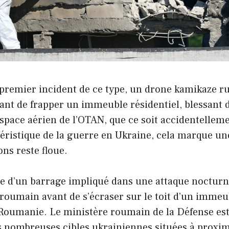
 premier incident de ce type, un drone kamikaze ru
nt de frapper un immeuble résidentiel, blessant de
espace aérien de l’OTAN, que ce soit accidentellem
éristique de la guerre en Ukraine, cela marque u
ons reste floue.
ie d’un barrage impliqué dans une attaque nocturne 
roumain avant de s’écraser sur le toit d’un immeubl
a Roumanie. Le ministère roumain de la Défense est
s nombreuses cibles ukrainiennes situées à proximit