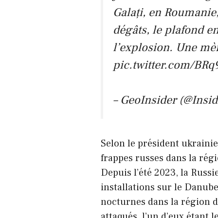
Galați, en Roumanie
dégâts, le plafond e
l’explosion. Une mère
pic.twitter.com/BR
– GeoInsider (@Insi
Selon le président ukraini
frappes russes dans la régi
Depuis l’été 2023, la Russi
installations sur le Danub
nocturnes dans la région d
attaqués, l’un d’eux étant l