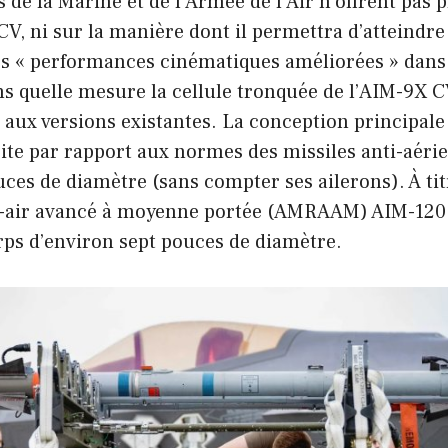
e la Marine et de l’Armée de l’Air n’offrent pas pl
CV, ni sur la manière dont il permettra d’atteindr
des « performances cinématiques améliorées » dans
ns quelle mesure la cellule tronquée de l’AIM-9X C
aux versions existantes. La conception principale 
oite par rapport aux normes des missiles anti-aéri
ouces de diamètre (sans compter ses ailerons). À ti
air-air avancé à moyenne portée (AMRAAM) AIM-12
orps d’environ sept pouces de diamètre.