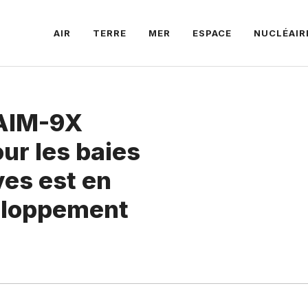
AIR
TERRE
MER
ESPACE
NUCLÉAIR
 AIM-9X
ur les baies
ves est en
eloppement