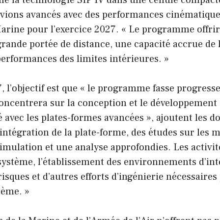
e la technologie SIP IV dans une cellule compact
avions avancés avec des performances cinématiques
arine pour l’exercice 2027. « Le programme offrir
rande portée de distance, une capacité accrue de l
performances des limites intérieures. »
, l’objectif est que « le programme fasse progress
se concentrera sur la conception et le développemen
té avec les plates-formes avancées », ajoutent les 
ntégration de la plate-forme, des études sur les ma
imulation et une analyse approfondies. Les activi
 système, l’établissement des environnements d’inté
risques et d’autres efforts d’ingénierie nécessaire
tème. »