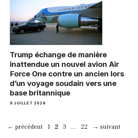
Trump échange de manière
inattendue un nouvel avion Air
Force One contre un ancien lors
d’un voyage soudain vers une
base britannique
9 JUILLET 2026
Page
Page
Page
Page
←
précédent
1
2
3
…
22
→
suivant