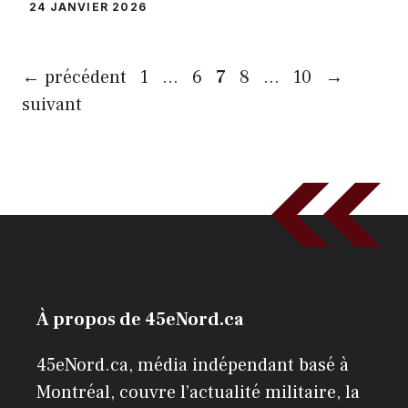
24 JANVIER 2026
Page
Page
Page
Page
Page
←
précédent
1
…
6
7
8
…
10
→
suivant
À propos de 45eNord.ca
45eNord.ca, média indépendant basé à
Montréal, couvre l’actualité militaire, la