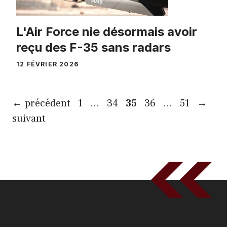
L'Air Force nie désormais avoir
reçu des F-35 sans radars
12 FÉVRIER 2026
Page
Page
Page
Page
Page
←
précédent
1
…
34
35
36
…
51
→
suivant